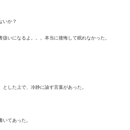
。
ないか？
者扱いになるよ。。。本当に後悔して眠れなかった。
。とした上で、冷静に諭す言葉があった。
。
書いてあった。