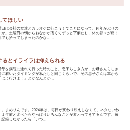
してほしい
曜日は会社の友達とカラオケに行こう！てことになって、何年かぶりの
すが。土曜日の朝からおなかが痛くてずっと下痢だし、体の節々が痛く
でも拾ってしまったのかな…...
するとイライラは抑えられる
日母を病院に連れて行った時のこと。息子らしき方が、お母さんらしき
場に着いたタイミングが私たちと同じくらいで、その息子さんは車から
はよ行けよ！」とかなんとか...
。まめりんです。2024年は、毎日が変わり映えしなくて、ネタないわ
、１年前と比べたらやっぱりいろんなことが変わってきてるんです。毎
記録しなかったら「いつ...