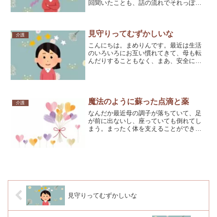
回聞いたことも、話の流れでそれっぽい
フレーズが出てくると、ここぞとばかり
に百回聞いた話が出てきます。年取ると
仕方ないよ。と言われることもあります
見守りってむずかしいな
が、これ、昔からなんです...
介護
こんにちは。まめりんです。最近は生活
のいろいろにお互い慣れてきて、母も転
んだりすることもなく、まあ、安全に過
ごしております。トイレの介助も、時間
はめっちゃかかるけれども、頑張ればな
んとか自分でできるので、最低限しか手
を出していません。デイサ...
魔法のように蘇った点滴と薬
介護
なんだか最近母の調子が落ちていて、足
が前に出ないし、座っていても倒れてし
まう。まったく体を支えることができ
ず、夜中のトイレは４０分かかった。
朝、やっぱりかなり状態が悪いので急遽
休みをもらってかかりつけに連れて行っ
た。呼びかけにもあまり反応が...
見守りってむずかしいな