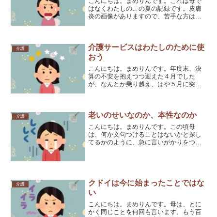
こんにちは。まめりんです。これは母で
はなくわたしのこの夏の記録です。皮膚
炎の画像がありますので、苦手な方はご
注意ください。ある日、左手の親指の付
け根あたりにちょっと変わった虫刺され
の跡みたいなのがあるのに気づきまし
介護サービスはわたしのために使
た。それは赤い線で小さな〇...
介護
おう
こんにちは。まめりんです。年度末、決
算の不安を抱えつつ迎えた４月でした
が、なんとか乗り越え、はや５月に突入
していました。かなりタイトなスケジュ
ールなので、母はショートステイを予約
して、ガンガンに残業でもなんでもやっ
老いのせいなのか、本性なのか
てやるつもりでいました。最...
介護
こんにちは。まめりんです。この頃母
は、何か文句つけることはないかと探し
てるかのように、急に言いがかりをつけ
てきます。母が昔、歌舞伎を教えた子
（仮によっちゃんとします）が結婚し、
二人目が４月に生まれます、みたいな話
をしたことがあったそうです。...
クドイは今に始まったことではな
介護
い
こんにちは。まめりんです。母は、とに
かく同じことを何回も言います。もう百