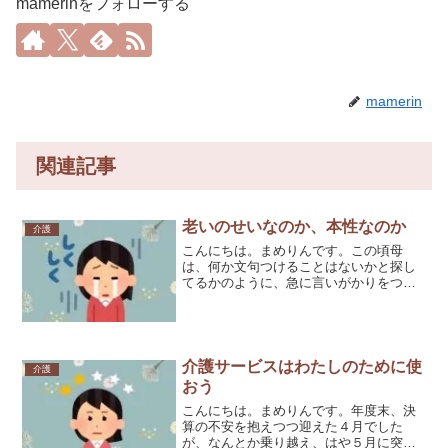
mamerinをフォローする
mamerin
関連記事
老いのせいなのか、本性なのか
介護
こんにちは。まめりんです。この頃母
は、何か文句つけることはないかと探し
てるかのように、急に言いがかりをつけ
てきます。母が昔、歌舞伎を教えた子
（仮によっちゃんとします）が結婚し、
二人目が４月に生まれます、みたいな話
をしたことがあったそうです。...
介護サービスはわたしのために使
介護
おう
こんにちは。まめりんです。年度末、決
算の不安を抱えつつ迎えた４月でした
が、なんとか乗り越え、はや５月に突入