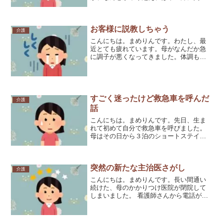
していました。かなりタイトなスケジュ
ールなので、母はショートステイを予約
して、ガンガンに残業でもなんでもやっ
お客様に説教しちゃう
てやるつもりでいました。最...
介護
こんにちは。まめりんです。わたし、最
近とても疲れています。母がなんだか急
に調子が悪くなってきました。体調もそ
うですが、精神的にです。今日は母にお
客様がありました。長年お付き合いのあ
る歌舞伎保存会の方が、公演を無事に終
えられ、ご挨拶に来てくだ...
すごく迷ったけど救急車を呼んだ
介護
話
こんにちは。まめりんです。先日、生ま
れて初めて自分で救急車を呼びました。
母はその日から３泊のショートステイの
予定でした。最近では珍しく早朝に大き
な声を出して、わたしは久しぶりに母に
起こされました。今日からお泊りだとい
突然の新たな主治医さがし
うことは理解していたので...
介護
こんにちは。まめりんです。長い間通い
続けた、母のかかりつけ医院が閉院して
しまいました。 看護師さんから電話があ
り、「先生が、結石で入院することにな
ったのでしばらく休みます。お変わりが
なければ薬は出しますので来てくださ