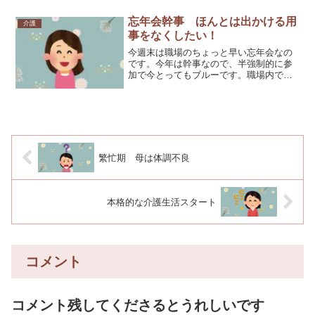
い。」とのことで、１回は...
忘年会幹事 ほんとは出かける用
介護
事をなくしたい！
今週末は職場のちょっと早い忘年会なの
です。今年は幹事なので、半強制的に参
加で今とってもブルーです。職場内では
持ち回りで役を受け持っていて、今年は
会計と幹事という重要任務の年。まだま
だコロナも安心できないし、どうせ今年
もイベントはないだろう…...
繁忙期 母は体調不良
本格的な介護生活スタート
コメント
コメント残してくださるとうれしいです